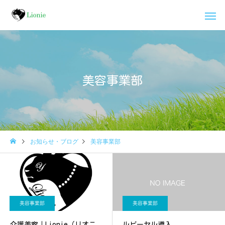
美容事業部
お知らせ・ブログ
美容事業部
美容事業部
美容事業部
介護美容｜Lionie（リオニ
ルビーセル導入