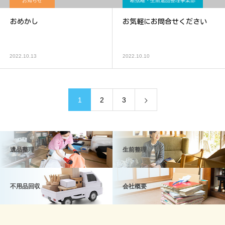
お知らせ
断捨離・生前遺品整理事業部
おめかし
お気軽にお問合せください
2022.10.13
2022.10.10
1
2
3
遺品整理
生前整理
不用品回収
会社概要